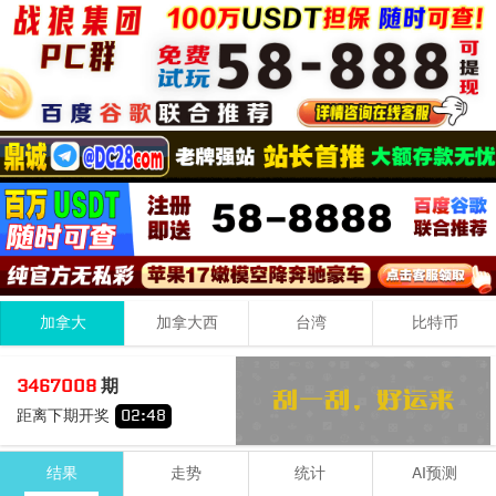
加拿大
加拿大西
台湾
比特币
4
2
8
14
3467008
期
+
+
=
距离下期开奖
02
:
48
大
双
结果
走势
统计
AI预测
期号
时间
号码